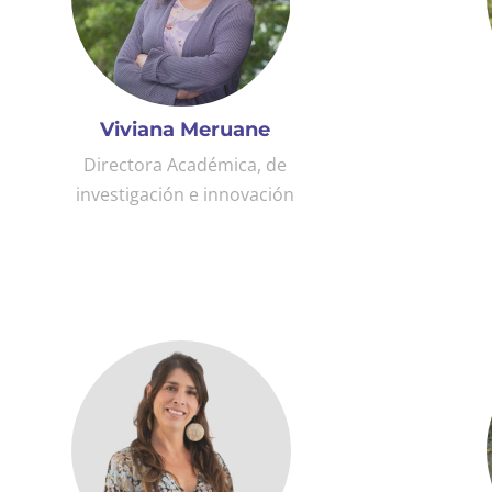
Viviana Meruane
Directora Académica, de
investigación e innovación